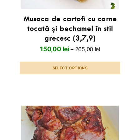
(7)
quantity
Musaca de cartofi cu carne
tocată și bechamel în stil
grecesc (3,7,9)
150,00
lei
–
265,00
lei
SELECT OPTIONS