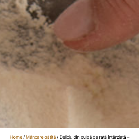
Home
/
Mâncare gătită
/ Deliciu din pulpă de rață întârziată –