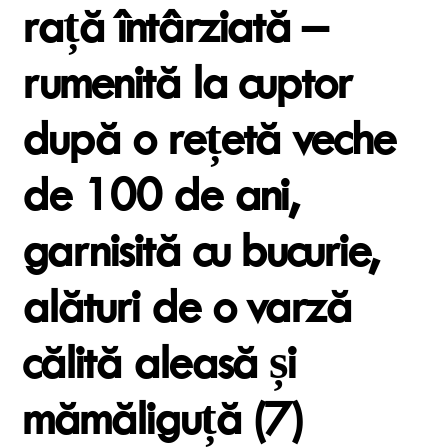
rață întârziată –
rumenită la cuptor
după o rețetă veche
de 100 de ani,
garnisită cu bucurie,
alături de o varză
călită aleasă și
mămăliguță (7)