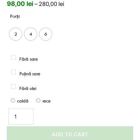
98,00
lei
–
280,00
lei
Porții
2
4
6
Fără sare
Puțină sare
Fără ulei
caldă
rece
Deliciu
din
pulpă
de
rață
ADD TO CART
întârziată