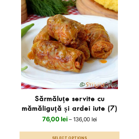
Sărmăluțe servite cu
mămăliguță și ardei iute (7)
76,00
lei
–
136,00
lei
SELECT OPTIONS