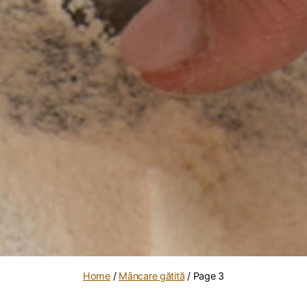
Home
/
Mâncare gătită
/ Page 3