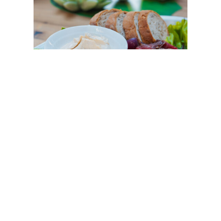
Platou cu mușchi de vită
afumat servit cu cremă de
brânză, salată verde,
ceapă marinată și icre de